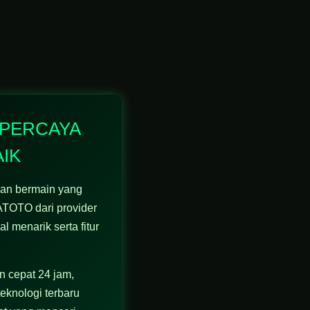
RPERCAYA
IK
man bermain yang
TOTO dari provider
 menarik serta fitur
n cepat 24 jam,
knologi terbaru