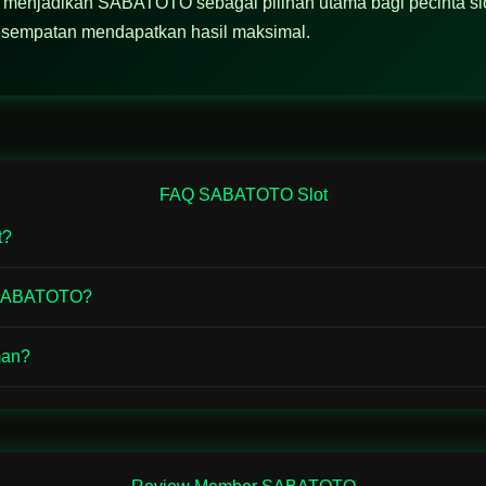
 menjadikan SABATOTO sebagai pilihan utama bagi pecinta sl
kesempatan mendapatkan hasil maksimal.
FAQ SABATOTO Slot
t?
 SABATOTO?
an?