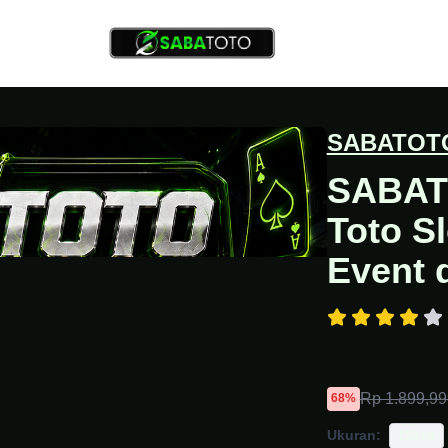
SABATOT
SABATO
Toto S
Event 
Rp 1.899,99
68%
Ukuran:
150 ml