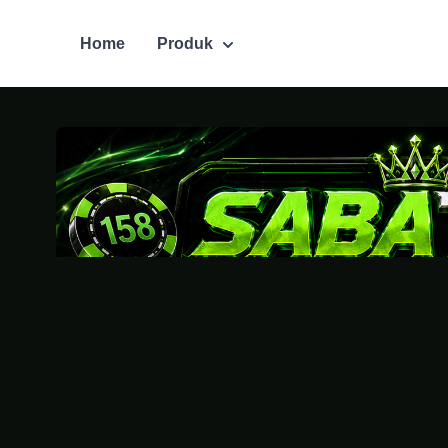
Home
Produk