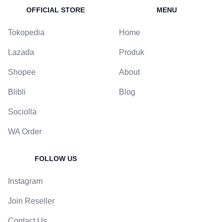
OFFICIAL STORE
MENU
Tokopedia
Home
Lazada
Produk
Shopee
About
Blibli
Blog
Sociolla
WA Order
FOLLOW US
Instagram
Join Reseller
Contact Us